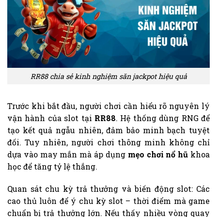
RR88 chia sẻ kinh nghiệm săn jackpot hiệu quả
Trước khi bắt đầu, người chơi cần hiểu rõ nguyên lý
vận hành của slot tại
RR88
. Hệ thống dùng RNG để
tạo kết quả ngẫu nhiên, đảm bảo minh bạch tuyệt
đối. Tuy nhiên, người chơi thông minh không chỉ
dựa vào may mắn mà áp dụng
mẹo chơi nổ hũ
khoa
học để tăng tỷ lệ thắng.
Quan sát chu kỳ trả thưởng và biến động slot: Các
cao thủ luôn để ý chu kỳ slot – thời điểm mà game
chuẩn bị trả thưởng lớn. Nếu thấy nhiều vòng quay