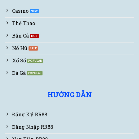
Casino
Thể Thao
Bắn Cá
Nổ Hũ
Xổ Số
Đá Gà
HƯỚNG DẪN
Đăng Ký RR88
Đăng Nhập RR88