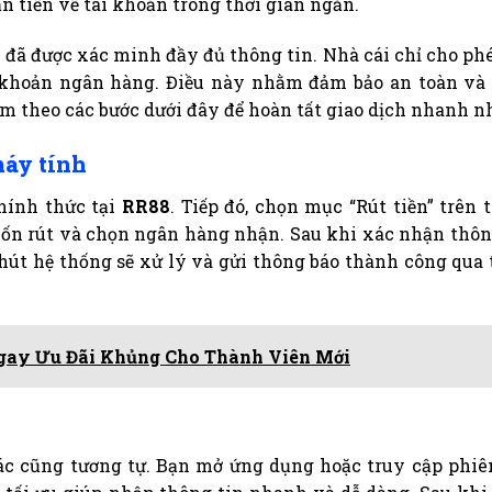
ận tiền về tài khoản trong thời gian ngắn.
 đã được xác minh đầy đủ thông tin. Nhà cái chỉ cho ph
i khoản ngân hàng. Điều này nhằm đảm bảo an toàn và
àm theo các bước dưới đây để hoàn tất giao dịch nhanh n
máy tính
hính thức tại
RR88
. Tiếp đó, chọn mục “Rút tiền” trên
uốn rút và chọn ngân hàng nhận. Sau khi xác nhận thông
hút hệ thống sẽ xử lý và gửi thông báo thành công qua 
gay Ưu Đãi Khủng Cho Thành Viên Mới
 tác cũng tương tự. Bạn mở ứng dụng hoặc truy cập phiê