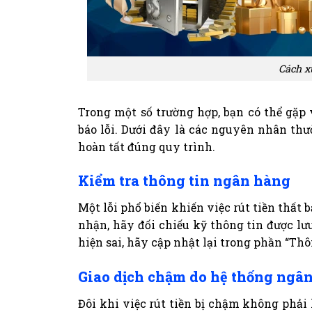
Cách xử
Trong một số trường hợp, bạn có thể gặp
báo lỗi. Dưới đây là các nguyên nhân th
hoàn tất đúng quy trình.
Kiểm tra thông tin ngân hàng
Một lỗi phổ biến khiến việc rút tiền thất 
nhận, hãy đối chiếu kỹ thông tin được lư
hiện sai, hãy cập nhật lại trong phần “Thô
Giao dịch chậm do hệ thống ngâ
Đôi khi việc rút tiền bị chậm không phải 