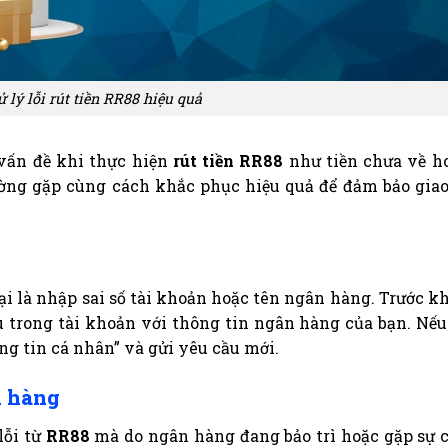
 lý lỗi rút tiền RR88 hiệu quả
 vấn đề khi thực hiện
rút tiền RR88
như tiền chưa về ho
ường gặp cùng cách khắc phục hiệu quả để đảm bảo giao
bại là nhập sai số tài khoản hoặc tên ngân hàng. Trước k
u trong tài khoản với thông tin ngân hàng của bạn. Nếu
ng tin cá nhân” và gửi yêu cầu mới.
n hàng
lỗi từ
RR88
mà do ngân hàng đang bảo trì hoặc gặp sự c