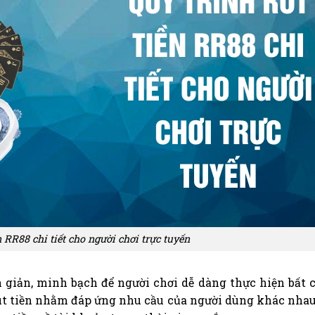
n RR88 chi tiết cho người chơi trực tuyến
 giản, minh bạch để người chơi dễ dàng thực hiện bất c
rút tiền nhằm đáp ứng nhu cầu của người dùng khác nhau