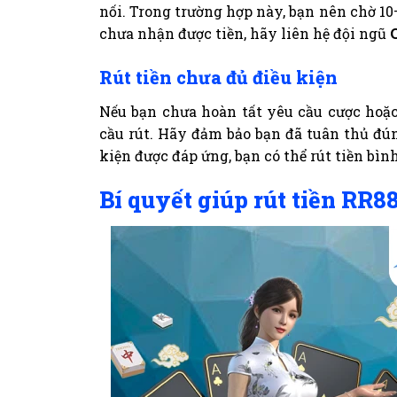
nối. Trong trường hợp này, bạn nên chờ 10–
chưa nhận được tiền, hãy liên hệ đội ngũ
Rút tiền chưa đủ điều kiện
Nếu bạn chưa hoàn tất yêu cầu cược hoặc
cầu rút. Hãy đảm bảo bạn đã tuân thủ đún
kiện được đáp ứng, bạn có thể rút tiền bì
Bí quyết giúp rút tiền RR8