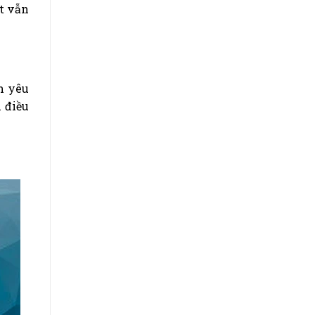
út vẫn
n yêu
 điều